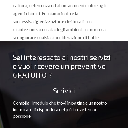
cattura, deterrenza ed allontanamento oltre agli
agenti chimici. Forniamo inoltre la
successiva
igienizzazione dei locali
con
disinfezione accurata degli ambienti in modo da
scongiurare qualsiasi proliferazione di batteri.
Sei interessato ai nostri servizi
e vuoi ricevere un preventivo
GRATUITO ?
Scrivici
Compila il modulo che trovi in pagina e un nostro
incaricato ti risponderà nel più breve tempo
possibile.