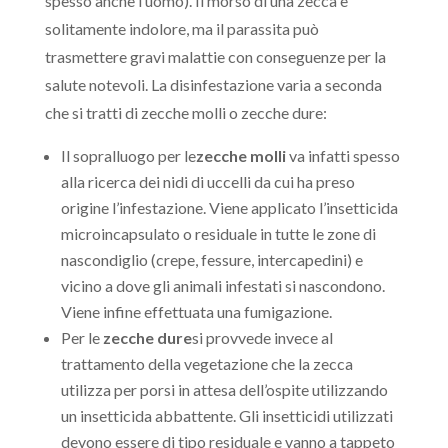
spesso anche l’uomo). Il morso di una zecca è
solitamente indolore, ma il parassita può
trasmettere gravi malattie con conseguenze per la
salute notevoli. La disinfestazione varia a seconda
che si tratti di zecche molli o zecche dure:
Il sopralluogo per le
zecche molli
va infatti spesso
alla ricerca dei nidi di uccelli da cui ha preso
origine l’infestazione. Viene applicato l’insetticida
microincapsulato o residuale in tutte le zone di
nascondiglio (crepe, fessure, intercapedini) e
vicino a dove gli animali infestati si nascondono.
Viene infine effettuata una fumigazione.
Per le
zecche dure
si provvede invece al
trattamento della vegetazione che la zecca
utilizza per porsi in attesa dell’ospite utilizzando
un insetticida abbattente. Gli insetticidi utilizzati
devono essere di tipo residuale e vanno a tappeto