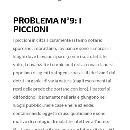
PROBLEMA N°9: I
PICCIONI
I piccioni in città sicuramente si fanno notare:
sporcano, imbrattano, rovinano e sono rumorosi. I
luoghi dove trovano riparo (come i sottotetti, le
volte, i davanzali e i cornicioni) e si accovacciano, si
popolano di agenti patogeni e parassiti derivanti dai
detriti organici di varia natura (dagli escrementi ai
resti delle prede che portano con loro). I batteri si
diffondono liberamente nell’aria e giungono nei
luoghi pubblici, nelle case e nelle aziende,
contaminando oggetti di uso quotidiano e sono
motivo di contagio di malattie infettive all’uomo.
Basti pensare che il piccione è portatore di circa 60