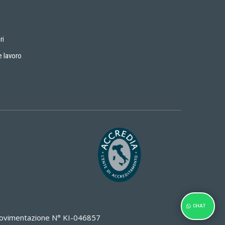
ri
e lavoro
CHAT
i Movimentazione N° KI-046857