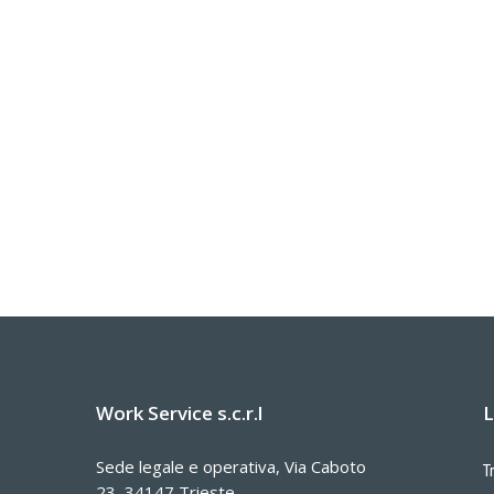
Work Service s.c.r.l
L
Sede legale e operativa, Via Caboto
T
23, 34147 Trieste