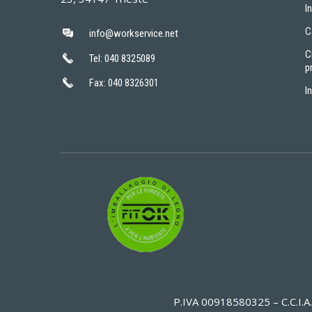
I
C
info@workservice.net
C
Tel: 040 8325089
p
Fax: 040 8326301
I
P.IVA 00918580325 – C.C.I.A.