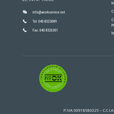
I
C
info@workservice.net
C
Tel: 040 8325089
p
Fax: 040 8326301
I
P.IVA 00918580325 – C.C.I.A.