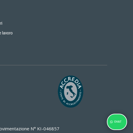
ri
e lavoro
CHAT
i Movimentazione N° KI-046857