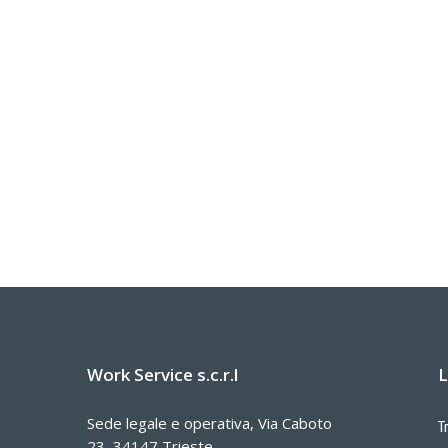
Work Service s.c.r.l
L
Sede legale e operativa, Via Caboto
T
23, 34147 Trieste