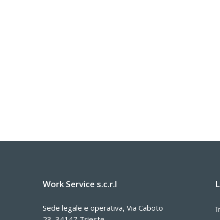
Work Service s.c.r.l
L
Sede legale e operativa, Via Caboto
T
23, 34147 Trieste