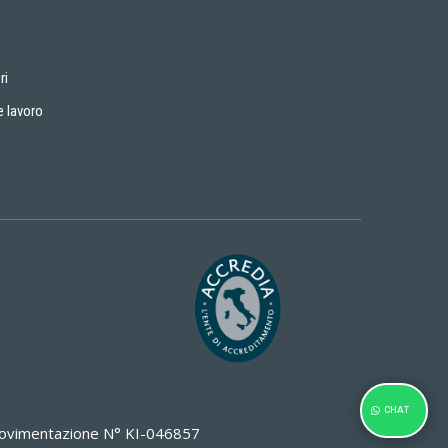
ri
e lavoro
CHAT
i Movimentazione N° KI-046857