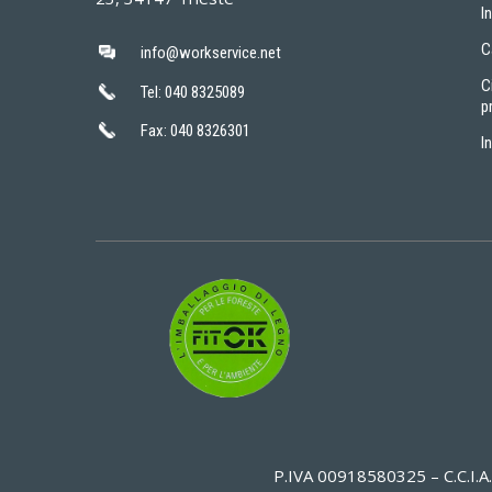
I
C
info@workservice.net
C
Tel: 040 8325089
p
Fax: 040 8326301
I
P.IVA 00918580325 – C.C.I.A.