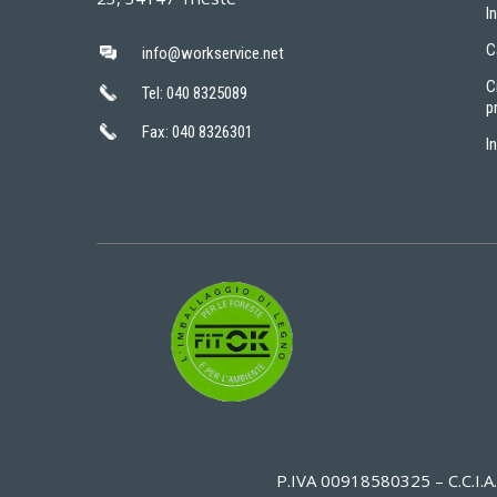
I
C
info@workservice.net
C
Tel: 040 8325089
p
Fax: 040 8326301
I
P.IVA 00918580325 – C.C.I.A.