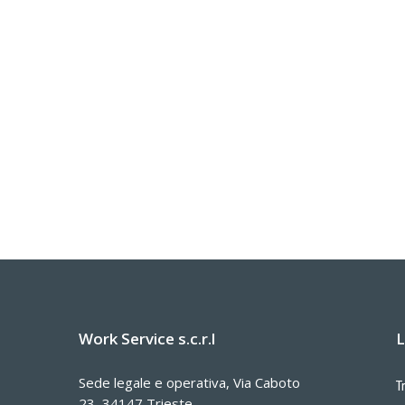
Work Service s.c.r.l
L
Sede legale e operativa, Via Caboto
T
23, 34147 Trieste