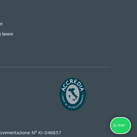
ri
e lavoro
CHAT
i Movimentazione N° KI-046857