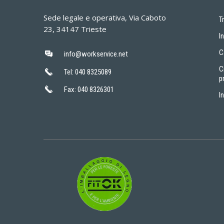
Sede legale e operativa, Via Caboto
T
23, 34147 Trieste
I
C
info@workservice.net
C
Tel: 040 8325089
p
Fax: 040 8326301
I