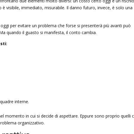
onfrontano due elementi molto diversi: un costo certo oggi e un rischi
o è visibile, immediato, misurabile. Il danno futuro, invece, è solo una
 oggi per evitare un problema che forse si presenterà più avanti può
Ma quando il guasto si manifesta, il conto cambia.
sti:
quadre interne.
l momento in cui si decide di aspettare. Eppure sono proprio quelli 
roblema organizzativo.