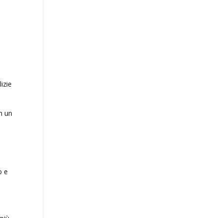
lizie
n un
o e