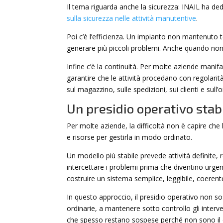
Il tema riguarda anche la sicurezza: INAIL ha d
sulla sicurezza nelle attività manutentive
.
Poi c’è l’efficienza. Un impianto non mantenuto 
generare più piccoli problemi. Anche quando non
Infine c’è la continuità. Per molte aziende manif
garantire che le attività procedano con regolarit
sul magazzino, sulle spedizioni, sui clienti e sull
Un presidio operativo stabi
Per molte aziende, la difficoltà non è capire che
e risorse per gestirla in modo ordinato.
Un modello più stabile prevede attività definite, 
intercettare i problemi prima che diventino urge
costruire un sistema semplice, leggibile, coerent
In questo approccio, il presidio operativo non sos
ordinarie, a mantenere sotto controllo gli interve
che spesso restano sospese perché non sono il ce