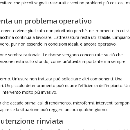
tare che piccoli segnali trascurati diventino problemi più costosi, 
enta un problema operativo
tervento viene giudicato non prioritario perché, nel momento in cui v
acchina continua a lavorare. L’attrezzatura resta utilizzabile. L’impian
voro, pur non essendo in condizioni ideali, è ancora operativo.
zione sembra razionale. Le risorse vengono concentrate su ciò che
enzione resta sullo sfondo, come un’attività importante ma sempre
 fermo. Un’usura non trattata può sollecitare altri componenti. Una
 Un piccolo deterioramento può ridurre l’efficienza dell’impianto. U
n intervento molto più invasivo.
ciò che accade prima: cali di rendimento, microfermi, interventi tampon
 capire se la situazione può reggere ancora qualche giorno.
nutenzione rinviata