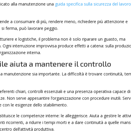
edicato alla manutenzione una
guida specifica sulla sicurezza del lavor
tende a consumare di più, rendere meno, richiedere più attenzione e
 si ferma, può lavorare peggio.
atturiere e logistiche, il problema non è solo riparare un guasto, ma
à. Ogni interruzione improvvisa produce effetti a catena: sulla produzi
’organizzazione interna.
le aiuta a mantenere il controllo
 la manutenzione sia importante. La difficoltà è trovare continuità, t
referenti chiari, controlli essenziali e una presenza operativa capace di
nze. Non serve appesantire l’organizzazione con procedure inutili. Ser
e con le esigenze dello stabilimento.
tituisce le competenze interne: le alleggerisce. Aiuta a gestire le attiv
nti ricorrenti, a ridurre i tempi morti e a dare continuità a quelle mans
ntro dell’attività produttiva.