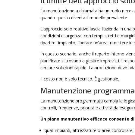
Il limite dell’approccio sol
La manutenzione a chiamata ha un ruolo necessar
quando questo diventa il modello prevalente.
L’approccio solo reattivo lascia l’azienda in una 
condizioni di urgenza, con tempi stretti e margini 
ripartire l’impianto, liberare un’area, rimettere 
In questo scenario, anche il reparto interno vie
pianificate si trovano a gestire imprevisti. I resp
cercare soluzioni rapide. La produzione deve ada
Il costo non è solo tecnico. È gestionale.
Manutenzione programmata:
La manutenzione programmata cambia la logica. No
controlli, frequenze, priorità e attività da esegu
Un piano manutentivo efficace consente di
quali impianti, attrezzature o aree controllare;