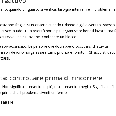
o reattivo
io: quando un guasto si verifica, bisogna intervenire. Il problema n
posizione fragile. Si interviene quando il danno è già avvenuto, spesso 
di scelta ridotti. La priorità non è più organizzare bene il lavoro, ma f
in sicurezza una situazione, contenere un blocco.
ne sovraccaricato. Le persone che dovrebbero occuparsi di attività
onsabili devono riorganizzare turni, priorità e fornitori. Gli acquisti dev
ttarsi.
 controllare prima di rincorrere
n significa intervenire di più, ma intervenire meglio. Significa defin
ire prima che il problema diventi un fermo.
 sapere: