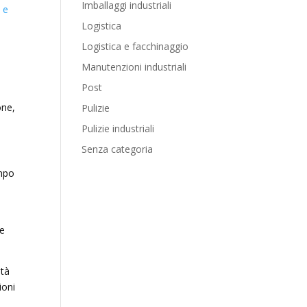
Imballaggi industriali
o e
Logistica
Logistica e facchinaggio
Manutenzioni industriali
Post
one,
Pulizie
Pulizie industriali
Senza categoria
empo
ve
ità
ioni