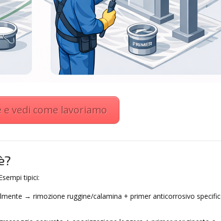
le e vedi come lavoriamo
è?
sempi tipici:
cilmente → rimozione ruggine/calamina + primer anticorrosivo specifi