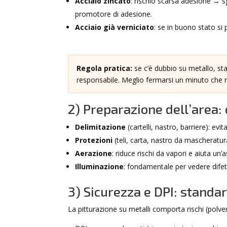
Acciaio zincato
: rischio scarsa adesione → 
promotore di adesione.
Acciaio già verniciato
: se in buono stato si
Regola pratica:
se c’è dubbio su metallo, st
responsabile. Meglio fermarsi un minuto che ri
2) Preparazione dell’area: 
Delimitazione
(cartelli, nastro, barriere): ev
Protezioni
(teli, carta, nastro da mascheratura)
Aerazione
: riduce rischi da vapori e aiuta un
Illuminazione
: fondamentale per vedere difett
3) Sicurezza e DPI: standa
La pitturazione su metalli comporta rischi (polveri