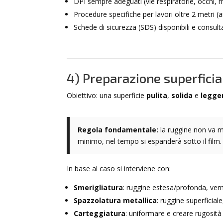
DPI sempre adeguati (vie respiratorie, occhi, m
Procedure specifiche per lavori oltre 2 metri (a
Schede di sicurezza (SDS) disponibili e consulta
4) Preparazione superficial
Obiettivo: una superficie
pulita
,
solida
e
legge
Regola fondamentale:
la ruggine non va m
minimo, nel tempo si espanderà sotto il film.
In base al caso si interviene con:
Smerigliatura
: ruggine estesa/profonda, ver
Spazzolatura metallica
: ruggine superficial
Carteggiatura
: uniformare e creare rugosità 