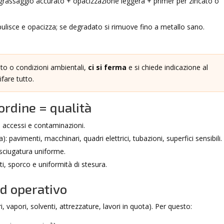
sgrassaggio accurato + opacizzazione leggera + primer per zincato o
 pulisce e opacizza; se degradato si rimuove fino a metallo sano.
ato o condizioni ambientali,
ci si ferma
e si chiede indicazione al
fare tutto.
ordine = qualità
ita accessi e contaminazioni.
: pavimenti, macchinari, quadri elettrici, tubazioni, superfici sensibili.
’asciugatura uniforme.
i, sporco e uniformità di stesura.
rd operativo
, vapori, solventi, attrezzature, lavori in quota). Per questo: