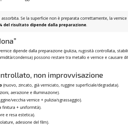
 assorbita. Se la superficie non è preparata correttamente, la vernice
0% del risultato dipende dalla preparazione
.
dona”
vernice dipende dalla preparazione (pulizia, rugosità controllata, stabili
umidità/condensa) possono restare tra metallo e vernice e causare dif
controllato, non improvvisazione
to
(nuovo, zincato, già verniciato, ruggine superficiale/degradata).
zioni, aerazione e illuminazione).
ggine/vecchia vernice + pulizia/sgrassaggio).
 finitura + uniformità).
re e resa estetica).
lature, adesione del film).